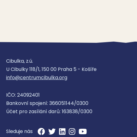
Cibulka, z.ú.
U Cibulky 118/1, 150 00 Praha 5 - Košíře
info@centrumcibulka.org
IČO: 24092401
Bankovní spojení: 366051144/0300
Účet pro zasílání darů: 163838/0300
Sleduje nás