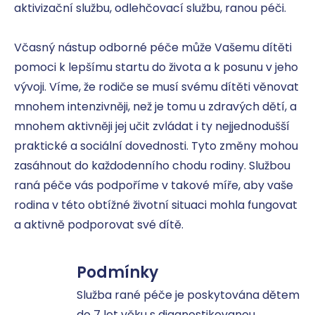
aktivizační službu, odlehčovací službu, ranou péči.

Včasný nástup odborné péče může Vašemu dítěti 
pomoci k lepšímu startu do života a k posunu v jeho 
vývoji. Víme, že rodiče se musí svému dítěti věnovat 
mnohem intenzivněji, než je tomu u zdravých dětí, a 
mnohem aktivněji jej učit zvládat i ty nejjednodušší 
praktické a sociální dovednosti. Tyto změny mohou 
zasáhnout do každodenního chodu rodiny. Službou 
raná péče vás podpoříme v takové míře, aby vaše 
rodina v této obtížné životní situaci mohla fungovat 
a aktivně podporovat své dítě.
Podmínky
Služba rané péče je poskytována dětem 
do 7 let věku s diagnostikovanou 