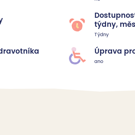
Dostupnost
y
týdny, měs
Týdny
dravotníka
Úprava pro
ano