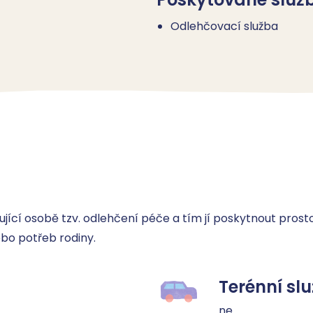
Odlehčovací služba
ující osobě tzv. odlehčení péče a tím jí poskytnout prost
ebo potřeb rodiny.
Terénní sl
ne