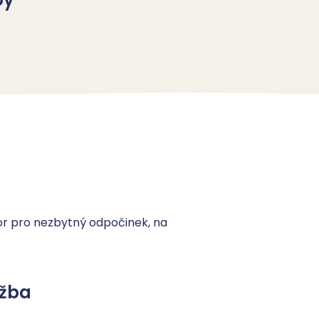
or pro nezbytný odpočinek, na 
užba