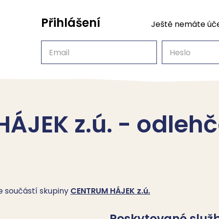
Přihlášení
Ještě nemáte úč
Email
Heslo
ÁJEK z.ú. - odleh
je součástí skupiny
CENTRUM HÁJEK z.ú.
Poskytované služ