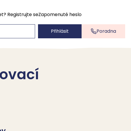
et?
Registrujte se
Zapomenuté heslo
Přihlásit
Poradna
čovací
by