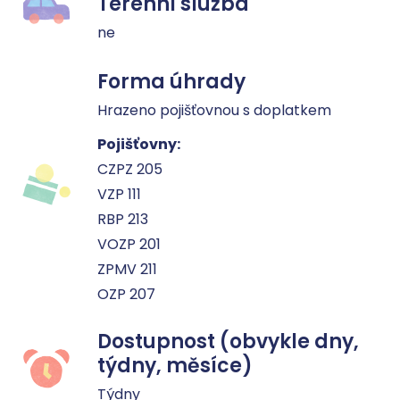
Terénní služba
ne
Forma úhrady
Hrazeno pojišťovnou s doplatkem
Pojišťovny:
CZPZ 205
VZP 111
RBP 213
VOZP 201
ZPMV 211
OZP 207
Dostupnost (obvykle dny,
týdny, měsíce)
Týdny