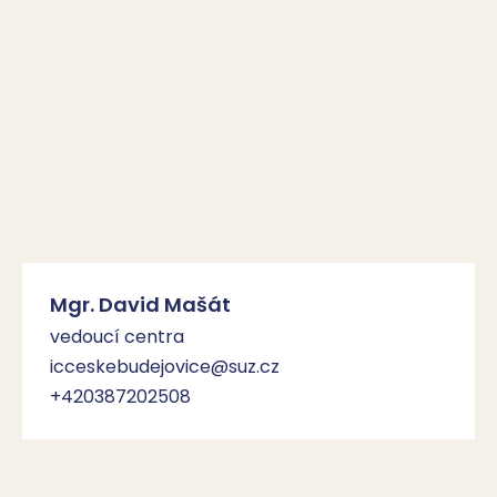
Mgr. David Mašát
vedoucí centra
icceskebudejovice@suz.cz
+420387202508