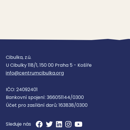
Cibulka, z.ú.
U Cibulky 118/1, 150 00 Praha 5 - Košíře
info@centrumcibulka.org
IČO: 24092401
Bankovní spojení: 366051144/0300
Účet pro zasílání darů: 163838/0300
Sleduje nás