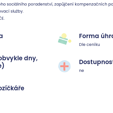
ho sociálního poradenství, zapůjčení kompenzačních po
ací služby. 

ČE.
a
Forma úhr
Dle ceníku
obvykle dny,
Dostupnost
e)
ne
ozíčkáře