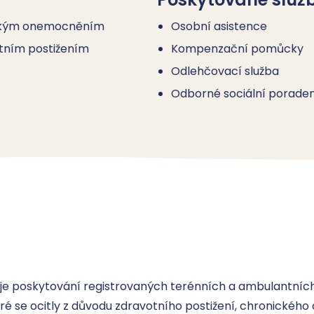
nickým onemocněním
Osobní asistence
otním postižením
Kompenzační pomůcky
Odlehčovací služba
Odborné sociální poraden
je poskytování registrovaných terénních a ambulantních 
které se ocitly z důvodu zdravotního postižení, chronickéh