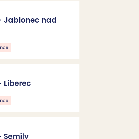
- Jablonec nad
ence
 Liberec
ence
 Semily