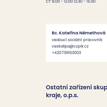
ČT 8.00 - 12.00 12.30 - 15.00
Bc. Kateřina Némethová
vedoucí sociální pracovník
ceskalipa@czplk.cz
+420731653003
Ostatní zařízení sk
kraje, o.p.s.