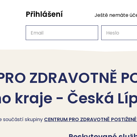
Přihlášení
Ještě nemáte úč
Email
Heslo
PRO ZDRAVOTNĚ PO
o kraje - Česká Lí
je součástí skupiny
CENTRUM PRO ZDRAVOTNĚ POSTIŽENÉ Li
Poskytované služ