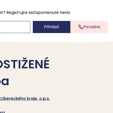
et?
Registrujte se
Zapomenuté heslo
Přihlásit
Poradna
STIŽENÉ
pa
bereckého kraje, o.p.s.
by