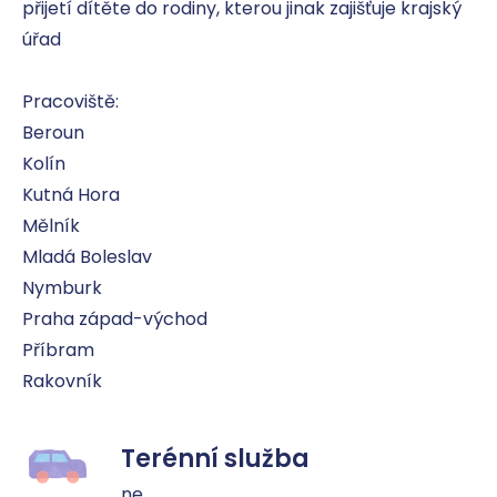
přijetí dítěte do rodiny, kterou jinak zajišťuje krajský 
úřad 

Pracoviště:

Beroun

Kolín

Kutná Hora

Mělník

Mladá Boleslav

Nymburk

Praha západ-východ

Příbram

Rakovník
Terénní služba
ne