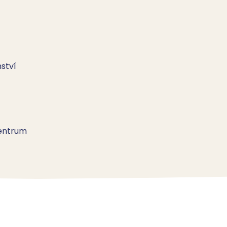
ství
entrum