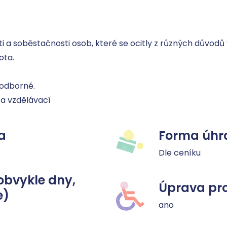
ti a soběstačnosti osob, které se ocitly z různých důvodů v 
ta.

 a vzdělávací
a
Forma úhr
Dle ceníku
obvykle dny,
Úprava pro
e)
ano