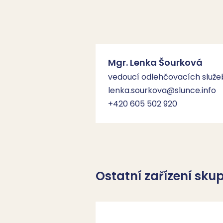
Mgr. Lenka Šourková
vedoucí odlehčovacích služe
lenka.sourkova@slunce.info
+420 605 502 920
Ostatní zařízení sku