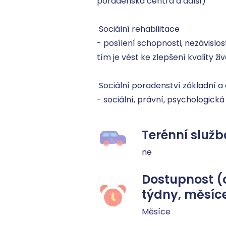
poradenská centra a další)

 Sociální rehabilitace

- posílení schopnosti, nezávislos
tím je vést ke zlepšení kvality živo
 Sociální poradenství základní a odborné.

- sociální, právní, psychologická
Terénní služb
ne
Dostupnost (
týdny, měsíc
Měsíce