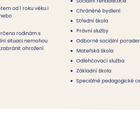
Sociální rehabilitace
tem od 1 roku věku i
Chráněné bydlení
 nebo
Střední škola
Právní služby
 určena rodinám s
ální situaci nemohou
Odborné sociální poraden
 zabránit ohrožení
Mateřská škola
Odlehčovací služba
Základní škola
Speciálně pedagogické c