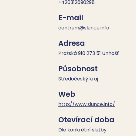
+420312690298
E-mail
centrum@slunce.info
Adresa
Pražská 910 273 51 Unhošť
Působnost
Středočeský kraj
Web
http://www.slunce.info/
Otevírací doba
Dle konkrétní služby.