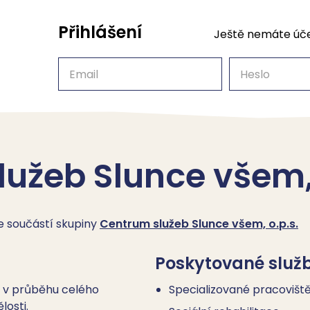
Přihlášení
Ještě nemáte úč
Email
Heslo
užeb Slunce všem, 
je součástí skupiny
Centrum služeb Slunce všem, o.p.s.
Poskytované služ
i v průběhu celého
Specializované pracovišt
losti.