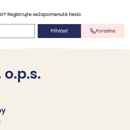
et?
Registrujte se
Zapomenuté heslo
Přihlásit
Poradna
o.p.s.
by
ě