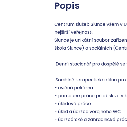
Popis
Centrum služeb Slunce všem v Unh
nejširší veřejnosti.

Slunce je unikátní soubor zaříze
škola Slunce) a sociálních (Cent
 Denní stacionář pro dospělé se speciálními potřebami, v Unhošti a na Nouzově.

 Sociálně terapeutická dílna pro dospělé se speciálními potřebami 

- cvičná pekárna 

- pomocné práce při obsluze v k
- úklidové práce 

- úklid a údržba veřejného WC 

- údržbářské a zahradnické prác