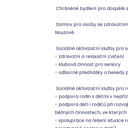
 Chráněné bydlení pro dospělé se speciálními potřebami v Unhošti a ve Stochově.

 Domov pro osoby se zdravotním postižením pro dospělé se speciálními potřebami v Domově dobré vůle v Unhošti - 
Nouzově.

 Sociálně aktivizační služby pro seniory a osoby se zdravotním postižením

- zdravotní a relaxační cvičení 

- klubová činnost pro seniory 

- odborné přednášky a besedy pr
 Sociálně aktivizační služby pro rodiny s dětmi

- podpora rodin s dětmi v nepřízni
- podpora dětí i rodičů při rozvo
běžných činnostech, ve kterých 
- spolupráce na řešení situace ro