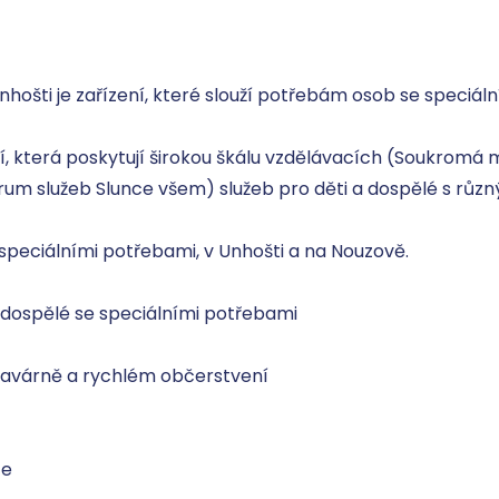
ošti je zařízení, které slouží potřebám osob se speciální
ní, která poskytují širokou škálu vzdělávacích (Soukromá m
rum služeb Slunce všem) služeb pro děti a dospělé s různý
avárně a rychlém občerstvení 

e
