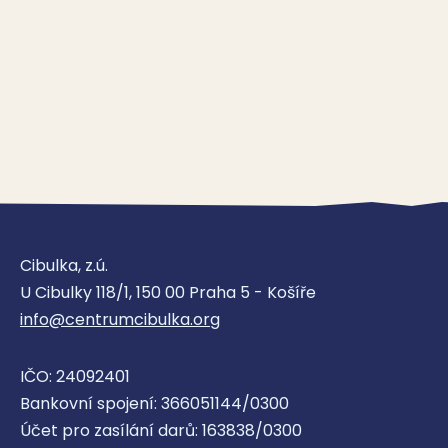
Cibulka, z.ú.
U Cibulky 118/1, 150 00 Praha 5 - Košíře
info@centrumcibulka.org
IČO: 24092401
Bankovní spojení: 366051144/0300
Účet pro zasílání darů: 163838/0300