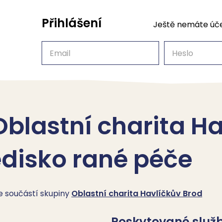
Přihlášení
Ještě nemáte úč
Email
Heslo
Oblastní charita H
edisko rané péče
je součástí skupiny
Oblastní charita Havlíčkův Brod
Poskytované služ