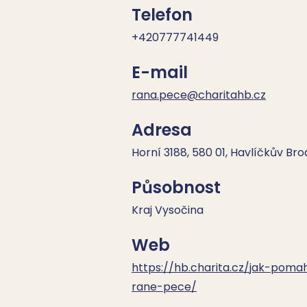
Telefon
+420777741449
E-mail
rana.pece@charitahb.cz
Adresa
Horní 3188, 580 01, Havlíčkův Bro
Působnost
Kraj Vysočina
Web
https://hb.charita.cz/jak-pom
rane-pece/