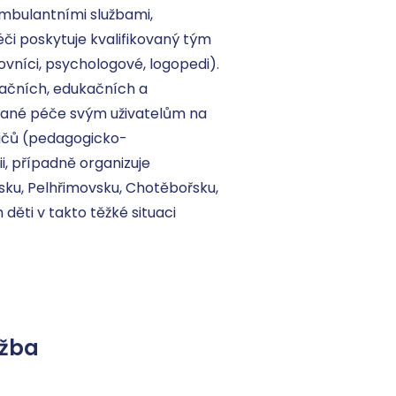
mbulantními službami, 
i poskytuje kvalifikovaný tým 
ovníci, psychologové, logopedi). 
ačních, edukačních a 
rané péče svým uživatelům na 
dičů (pedagogicko-
i, případně organizuje 
dsku, Pelhřimovsku, Chotěbořsku, 
děti v takto těžké situaci 
užba