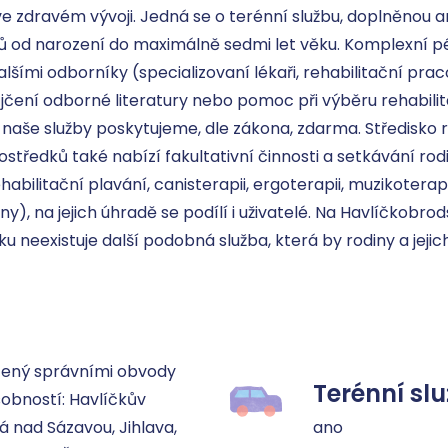
e zdravém vývoji. Jedná se o terénní službu, doplněnou a
ů od narození do maximálně sedmi let věku. Komplexní péč
alšími odborníky (specializovaní lékaři, rehabilitační prac
jčení odborné literatury nebo pomoc při výběru rehabilit
aše služby poskytujeme, dle zákona, zdarma. Středisko 
středků také nabízí fakultativní činnosti a setkávání ro
habilitační plavání, canisterapii, ergoterapii, muzikoterapi
ny), na jejich úhradě se podílí i uživatelé. Na Havlíčkobro
neexistuje další podobná služba, která by rodiny a jejich 
zený správními obvody 
Terénní sl
obností: Havlíčkův 
á nad Sázavou, Jihlava, 
ano