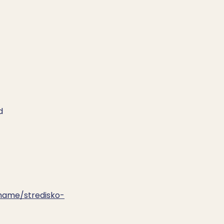
d
ahame/stredisko-