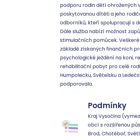
podporu rodin dětí ohrožených v
poskytovanou dítěti a jeho rodič
odborníků, kteří spolupracují s d
Dále služba nabízí možnost zapů
stimulačních pomůcek. Veškeré n
základě získaných finančních pro
psychologické ježdění na koni, re
rehabilitační pobyt pro celé rodi
Humpolecku, Světelsku a Ledečsku 
podporovala.
Podmínky
Kraj Vysočina (vyme
obcí s rozšířenou půs
Brod, Chotěboř, Světl