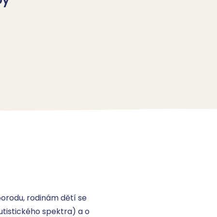
rodu, rodinám dětí se 
istického spektra) a o 