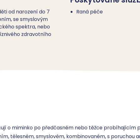
ěti od narození do 7
Raná péče
žením, se smyslovým
ického spektra, nebo
příznivého zdravotního
ují o miminko po předčasném nebo těžce probíhajícím po
ím, tělesném, smyslovém, kombinovaném, s poruchou aut