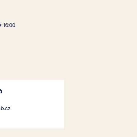
-16:00

á
b.cz