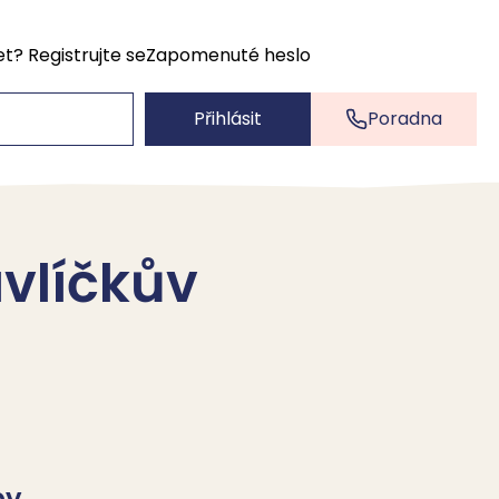
et?
Registrujte se
Zapomenuté heslo
Přihlásit
Poradna
avlíčkův
by