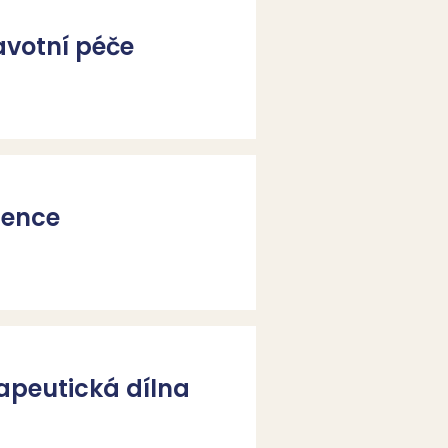
avotní péče
tence
rapeutická dílna