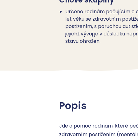
Určeno rodinám pečujícím o d
let věku se zdravotním posti
postižením, s poruchou autist
jejichž vývoj je v důsledku ne
stavu ohrožen.
Popis
Jde o pomoc rodinám, které peč
zdravotním postižením (mentáln