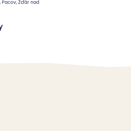
 Pacov, Žďár nad 
y