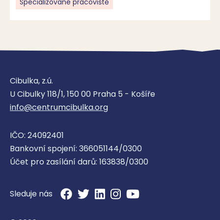
Specializované pracoviště
Cibulka, z.ú.
U Cibulky 118/1, 150 00 Praha 5 - Košíře
info@centrumcibulka.org
IČO: 24092401
Bankovní spojení: 366051144/0300
Účet pro zasílání darů: 163838/0300
Sleduje nás