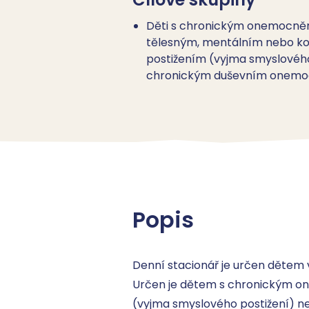
Děti s chronickým onemocněn
tělesným, mentálním nebo 
postižením (vyjma smyslového
chronickým duševním onem
Popis
Denní stacionář je určen dětem v
Určen je dětem s chronickým o
(vyjma smyslového postižení) 