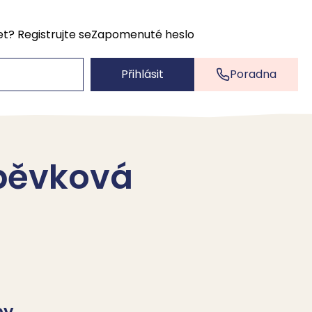
et?
Registrujte se
Zapomenuté heslo
Přihlásit
Poradna
spěvková
by