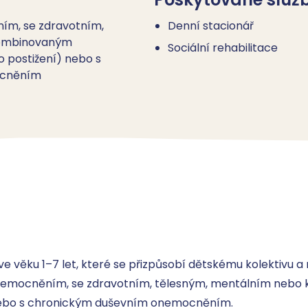
ím, se zdravotním,
Denní stacionář
kombinovaným
Sociální rehabilitace
 postižení) nebo s
ocněním
e věku 1–7 let, které se přizpůsobí dětskému kolektivu a 
nemocněním, se zdravotním, tělesným, mentálním nebo
nebo s chronickým duševním onemocněním. 
