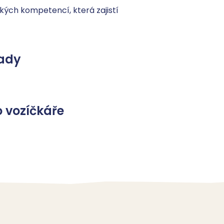
ých kompetencí, která zajistí 
ady
 vozíčkáře