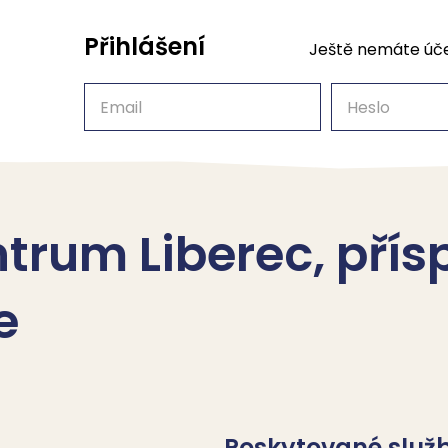
Přihlášení
Ještě nemáte úč
Email
Heslo
trum Liberec, pří
e
Poskytované služ