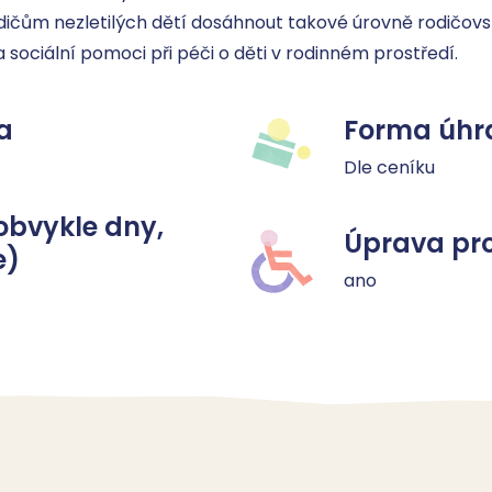
dičům nezletilých dětí dosáhnout takové úrovně rodičovsk
 sociální pomoci při péči o děti v rodinném prostředí.
a
Forma úhr
Dle ceníku
obvykle dny,
Úprava pro
e)
ano