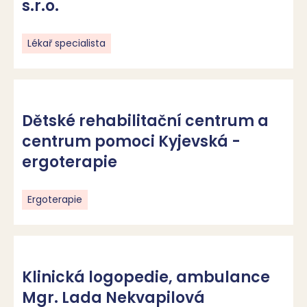
centra komplexní péče, p.o.
s.r.o.
Fyzioterapie a rehabilitace
Lékař specialista
Arpida, centrum pro rehabilitaci
Dětské rehabilitační centrum a
osob se zdravotním postižením,
centrum pomoci Kyjevská -
z.ú.
ergoterapie
Fyzioterapie a rehabilitace
Ergoterapie
Ergoterapie
Klinický logoped
Sociální rehabilitace
Střední škola
Denní stacionář
Klinická logopedie, ambulance
Speciálně pedagogické centrum
Raná péče
Mgr. Lada Nekvapilová
Sociálně terapeutická dílna
Základní škola