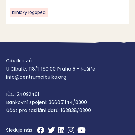
Mateřská škola
Klinický logoped
Be Fit fyzioterapie - Bc. Barbora
Votíková
Cibulka, z.ú.
U Cibulky 118/1, 150 00 Praha 5 - Košíře
Fyzioterapie a rehabilitace
info@centrumcibulka.org
IČO: 24092401
Bankovní spojení: 366051144/0300
Centrum komplexní péče
Účet pro zasílání darů: 163838/0300
Sámova - Rehabilitační lékařství
a fyzioterapie
Sleduje nás