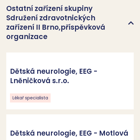
Ostatní zařízení skupiny
RehaSÍŤ dětské onkologie je iniciativa 
Sdružení zdravotnických
odborníků, rodičů a partnerů, kteří spojili síly, 
zařízení II Brno,příspěvková
aby zlepšili rehabilitační péči pro děti s 
organizace
onkologickým onemocněním. Usilujeme o 
systémovou změnu – vytváříme síť 
specializovaných pracovišť, kde bude kvalitní 
rehabilitace dostupná všem dětem v Česku.

Dětská neurologie, EEG -
Lněničková s.r.o.
https://www.rehasit.cz/
Lékař specialista
Ambulantní fyzioterapie v rámci
Dětského centra Chocerady -
Dětská neurologie, EEG - Motlová