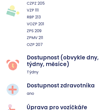
CZPZ 205
VZP 111
RBP 213
VOZP 201
ZPS 209
ZPMV 211
OZP 207
Dostupnost (obvykle dny,
týdny, měsíce)
Týdny
Dostupnost zdravotníka
ano
Úprava pro vozíčkáře