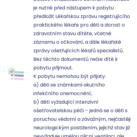
je nutné před nástupem k pobytu 
předložit Lékařskou zprávu registrujícího 
praktického lékaře pro děti a dorost o 
zdravotním stavu dítěte, včetně 
záznamu o očkování, a dále lékařské 
zprávy ošetřujících lékařů specialistů. 
Bez těchto dokumentů nelze dítě k 
pobytu přijmout. 

K pobytu nemohou být přijaty: 

a) děti se známkami akutního 
infekčního onemocnění, 

b) děti vyžadující intenzivní 
ošetřovatelskou péči – jedná se o děti s 
poruchou vědomí a závažným, nejčastěji 
neurologickým postižením, jejichž stav již 
nevyžaduje umělou plicní ventilaci, ale 