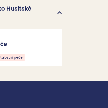
ko Husitské
éče
talostní péče