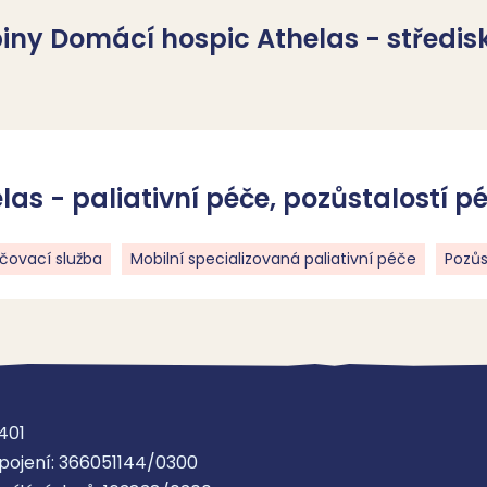
piny Domácí hospic Athelas - středis
as - paliativní péče, pozůstalostí p
čovací služba
Mobilní specializovaná paliativní péče
Pozůs
401
pojení: 366051144/0300