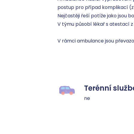
postup pro případ komplikací (zh
Nejčastěji řeší potíže jako jsou b
V týmu působí lékař s atestací z 
V rámci ambulance jsou převazov
Terénní služb
ne