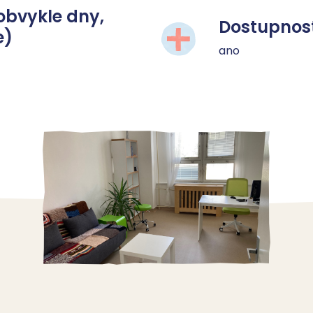
obvykle dny,
Dostupnost
e)
ano