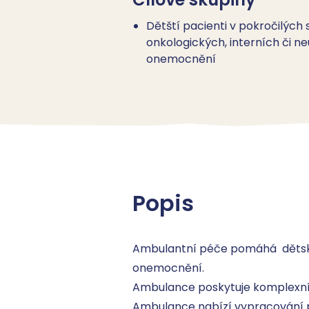
Dětští pacienti v pokročilých 
onkologických, interních či n
onemocnění
Popis
Ambulantní péče pomáhá  dětský
onemocnění. 

Ambulance poskytuje komplexní p
Ambulance nabízí vypracování plá