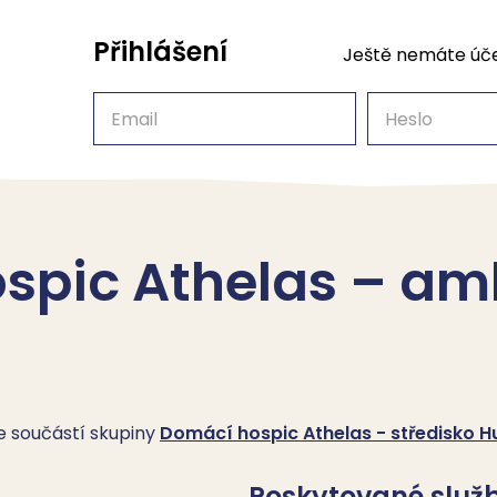
Přihlášení
Ještě nemáte úč
Email
Heslo
spic Athelas – am
je součástí skupiny
Domácí hospic Athelas - středisko H
Poskytované služ