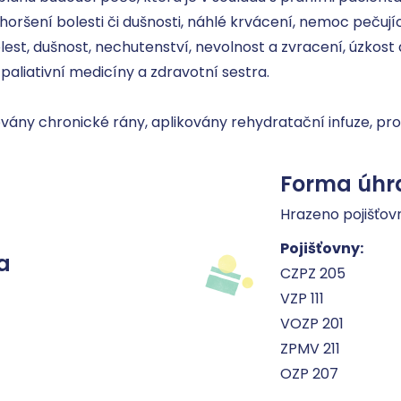
oršení bolesti či dušnosti, náhlé krvácení, nemoc pečující
olest, dušnost, nechutenství, nevolnost a zvracení, úzkost a
paliativní medicíny a zdravotní sestra. 

ány chronické rány, aplikovány rehydratační infuze, pr
Forma úhr
Hrazeno pojišťov
Pojišťovny:
a
CZPZ 205
VZP 111
VOZP 201
ZPMV 211
OZP 207