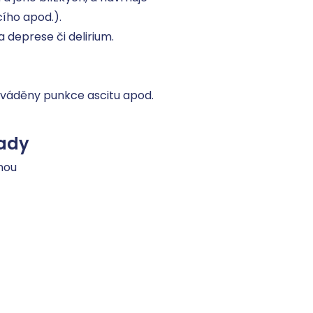
ho apod.). 

 deprese či delirium. 

ováděny punkce ascitu apod.
ady
nou