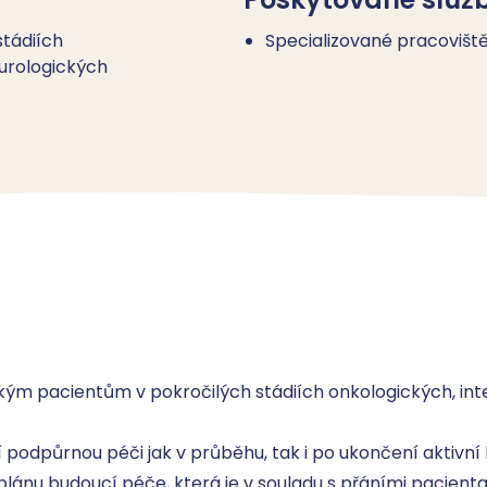
stádiích
Specializované pracovišt
eurologických
m pacientům v pokročilých stádiích onkologických, inter
odpůrnou péči jak v průběhu, tak i po ukončení aktivní l
nu budoucí péče, která je v souladu s přáními pacienta a