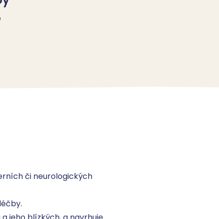
ě
ních či neurologických 
éčby. 

 jeho blízkých, a navrhuje 