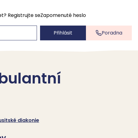
et?
Registrujte se
Zapomenuté heslo
Přihlásit
Poradna
bulantní
usitské diakonie
by