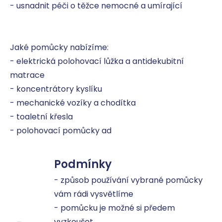
- usnadnit péči o těžce nemocné a umírající

Jaké pomůcky nabízíme:

- elektrická polohovací lůžka a antidekubitní 
matrace

- koncentrátory kyslíku

- mechanické vozíky a chodítka

- toaletní křesla

- polohovací pomůcky ad
Podmínky
- způsob používání vybrané pomůcky 
vám rádi vysvětlíme

- pomůcku je možné si předem 
vyzkoušet 
