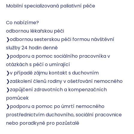
Mobilní specializovaná paliativní péče

Co nabízíme?

odbornou lékařskou péči

❯odbornou sesterskou péči formou návštěvní 
služby 24 hodin denně

❯podporu a pomoc sociálního pracovníka v 
otázkách s péčí o umírající

❯v případě zájmu kontakt s duchovním

❯zaškolení členů rodiny v ošetřování nemocného

❯zapůjčení zdravotních a kompenzačních 
pomůcek

❯podporu a pomoc po úmrtí nemocného 
prostřednictvím duchovního, sociální pracovnice 
nebo poradkyně pro pozůstalé