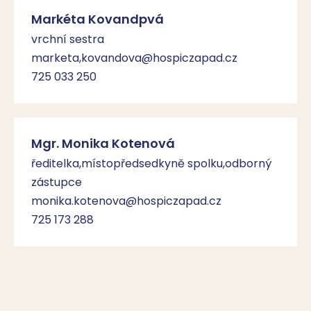
Markéta Kovandpvá
vrchní sestra
marketa,kovandova@hospiczapad.cz
725 033 250
Mgr. Monika Kotenová
ředitelka,místopředsedkyně spolku,odborný
zástupce
monika.kotenova@hospiczapad.cz
725 173 288