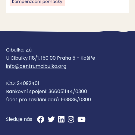
Kompenzační pomůcky
Cibulka, z.ú.
U Cibulky 118/1, 150 00 Praha 5 - Košíře
info@centrumcibulka.org
IČO: 24092401
Bankovní spojení: 366051144/0300
Účet pro zasílání darů: 163838/0300
Sleduje nás