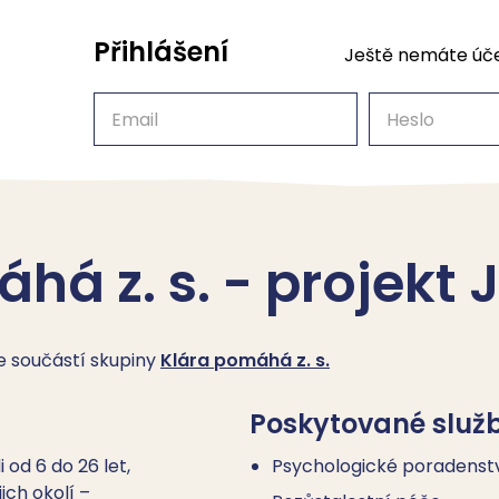
Přihlášení
Ještě nemáte úč
Email
Heslo
há z. s. - projekt J
je součástí skupiny
Klára pomáhá z. s.
Poskytované služ
i od 6 do 26 let,
Psychologické poradenst
ich okolí –