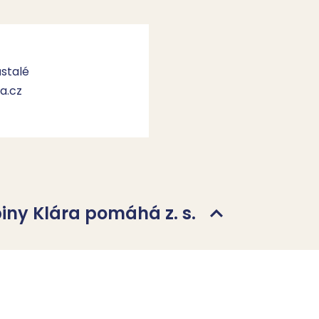
stalé
a.cz
piny Klára pomáhá z. s.