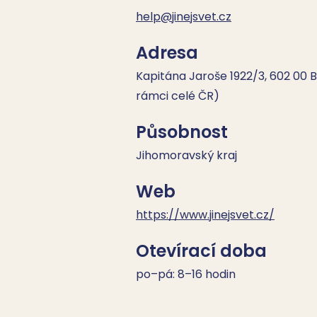
help@jinejsvet.cz
Adresa
Kapitána Jaroše 1922/3, 602 00 Br
rámci celé ČR)
Působnost
Jihomoravský kraj
Web
https://www.jinejsvet.cz/
Otevírací doba
po–pá: 8–16 hodin