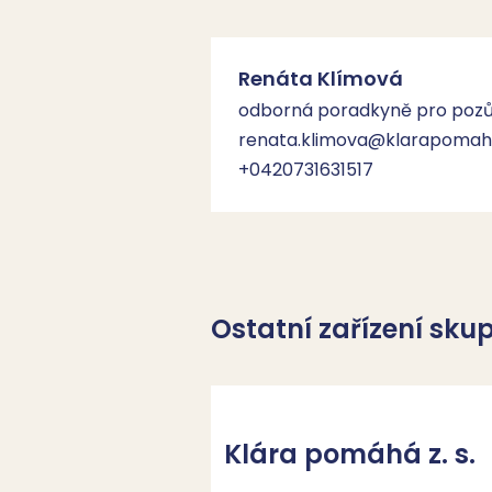
Renáta Klímová
odborná poradkyně pro pozů
renata.klimova@klarapomah
+0420731631517
Ostatní zařízení sku
Klára pomáhá z. s.