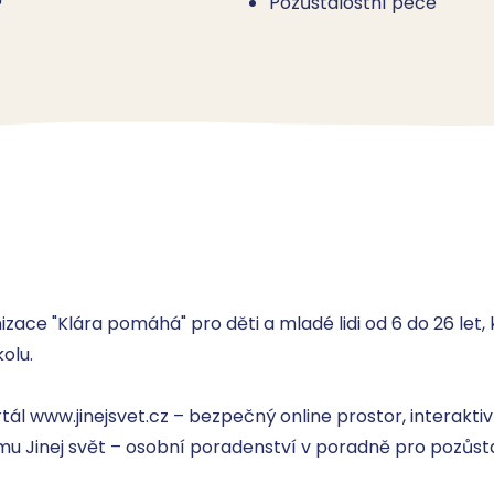
Pozůstalostní péče
ce "Klára pomáhá" pro děti a mladé lidi od 6 do 26 let, 
lu. 

www.jinejsvet.cz – bezpečný online prostor, interaktivní
 Jinej svět – osobní poradenství v poradně pro pozůs