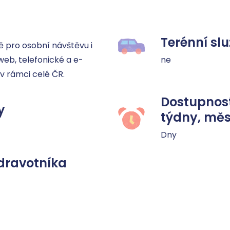
Terénní sl
 pro osobní návštěvu i 
web, telefonické a e-
ne
v rámci celé ČR.
Dostupnost
y
týdny, měs
Dny
dravotníka