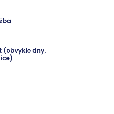
užba
 (obvykle dny,
íce)