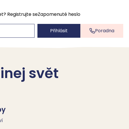
et?
Registrujte se
Zapomenuté heslo
Přihlásit
Poradna
inej svět
by
ví