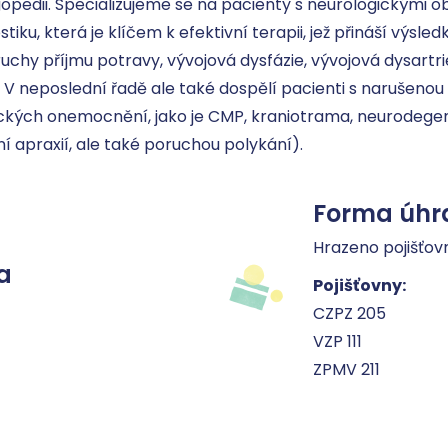
gopedii. Specializujeme se na pacienty s neurologickými o
iku, která je klíčem k efektivní terapii, jež přináší výsledk
hy příjmu potravy, vývojová dysfázie, vývojová dysartrie, 
 V neposlední řadě ale také dospělí pacienti s narušenou
ických onemocnění, jako je CMP, kraniotrama, neurodege
ální apraxií, ale také poruchou polykání).
Forma úhr
Hrazeno pojišťov
a
Pojišťovny:
CZPZ 205
VZP 111
ZPMV 211