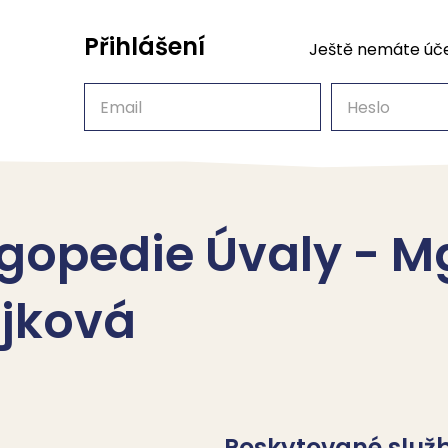
Přihlášení
Ještě nemáte úč
Email
Heslo
ogopedie Úvaly - Mg
jková
Poskytované služ