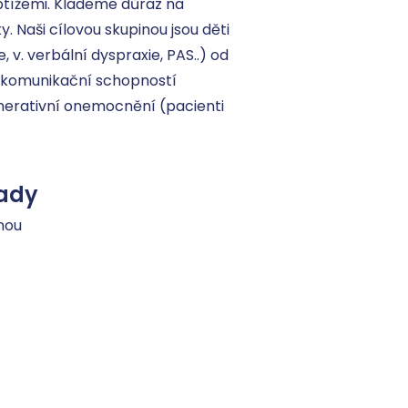
btížemi. Klademe důraz na 
y. Naši cílovou skupinou jsou děti 
v. verbální dyspraxie, PAS..) od 
 komunikační schopností 
nerativní onemocnění (pacienti 
ady
nou