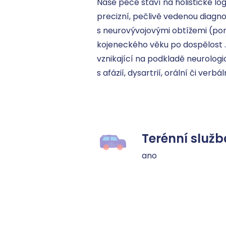
Naše péče staví na holistické lo
precizní, pečlivě vedenou diagnost
s neurovývojovými obtížemi (poruc
kojeneckého věku po dospělost .
vznikající na podkladě neurolog
s afázií, dysartrií, orální či verb
Terénní služb
ano