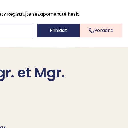
et?
Registrujte se
Zapomenuté heslo
Přihlásit
Poradna
r. et Mgr.
by