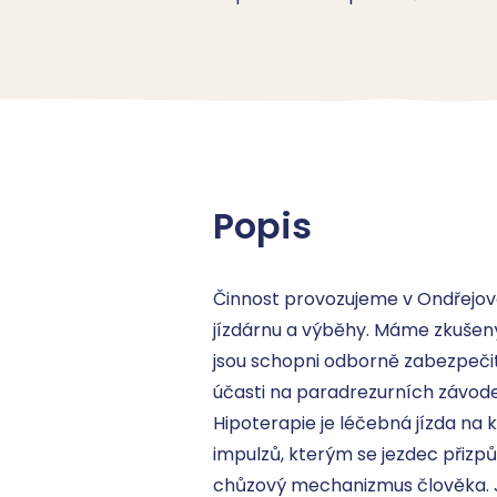
Popis
Činnost provozujeme v Ondřejově
jízdárnu a výběhy. Máme zkušený 
jsou schopni odborně zabezpečit
účasti na paradrezurních závode
Hipoterapie je léčebná jízda na
impulzů, kterým se jezdec přizp
chůzový mechanizmus člověka. Je