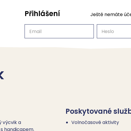
Přihlášení
Ještě nemáte úč
Email
Heslo
k
Poskytované služ
ý výcvik a
Volnočasové aktivity
 s handicapem.