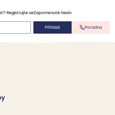
et?
Registrujte se
Zapomenuté heslo
Přihlásit
Poradna
by