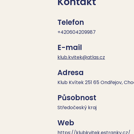
Kontakt
Telefon
+420604209987
E-mail
klub.kvitek@atlas.cz
Adresa
Klub Kvítek 251 65 Ondřejov, Ch
Působnost
Středočeský kraj
Web
https://klubkvitek.estranky.cz/