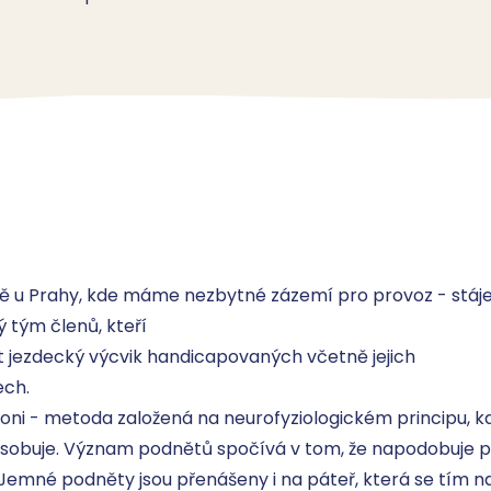
 u Prahy, kde máme nezbytné zázemí pro provoz - stáje s
tým členů, kteří

 jezdecký výcvik handicapovaných včetně jejich

ch.

 koni - metoda založená na neurofyziologickém principu, 
ůsobuje. Význam podnětů spočívá v tom, že napodobuje př
mné podněty jsou přenášeny i na páteř, která se tím např