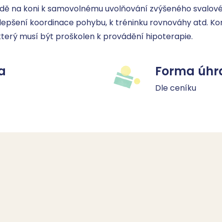
jízdě na koni k samovolnému uvolňování zvýšeného svalové
epšení koordinace pohybu, k tréninku rovnováhy atd. Kon
který musí být proškolen k provádění hipoterapie.
a
Forma úhr
Dle ceníku