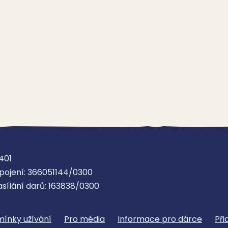
401
pojení: 366051144/0300
asílání darů: 163838/0300
ínky užívání
Pro média
Informace pro dárce
Při