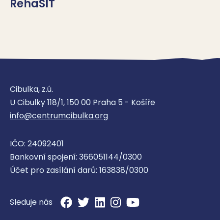
RehaSÍŤ
RehaSÍŤ dětské onkologie je iniciativa 
odborníků, rodičů a partnerů, kteří spojili síly, 
aby zlepšili rehabilitační péči pro děti s 
onkologickým onemocněním. Usilujeme o 
Cibulka, z.ú.
U Cibulky 118/1, 150 00 Praha 5 - Košíře
systémovou změnu – vytváříme síť 
info@centrumcibulka.org
specializovaných pracovišť, kde bude kvalitní 
rehabilitace dostupná všem dětem v Česku.

IČO: 24092401
Bankovní spojení: 366051144/0300
https://www.rehasit.cz/
Účet pro zasílání darů: 163838/0300
Sleduje nás
Ambulantní fyzioterapie v rámci