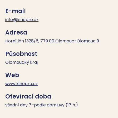
E-mail
info@kinepro.cz
Adresa
Horní lán 1328/6, 779 00 Olomouc-Olomouc 9
Působnost
Olomoucký kraj
Web
www.kinepro.cz
Otevírací doba
všední dny 7–podle domluvy (17 h.)