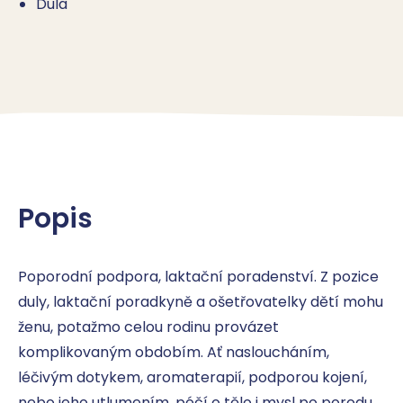
Dula
Popis
Poporodní podpora, laktační poradenství. Z pozice 
duly, laktační poradkyně a ošetřovatelky dětí mohu 
ženu, potažmo celou rodinu provázet 
komplikovaným obdobím. Ať nasloucháním, 
léčivým dotykem, aromaterapií, podporou kojení, 
nebo jeho utlumením, péčí o tělo i mysl po porodu 