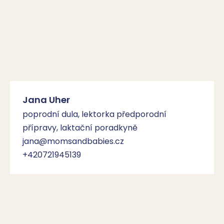
Jana Uher
poprodní dula, lektorka předporodní
přípravy, laktační poradkyně
jana@momsandbabies.cz
+420721945139