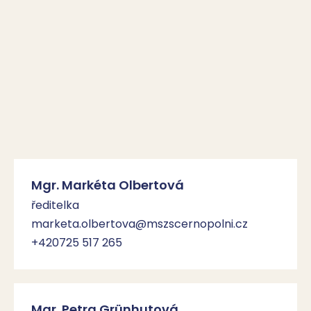
Mgr. Markéta Olbertová
ředitelka
marketa.olbertova@mszscernopolni.cz
+420725 517 265
Mgr. Petra Grünhutová