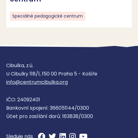
Speciálně pedagogické centrum
Cibulka, z.ú.
U Cibulky 118/1, 150 00 Praha 5 - Košíře
info@centrumcibulka.org
IČO: 24092401
Bankovní spojení: 366051144/0300
Účet pro zasílání darů: 163838/0300
Sleduje nás