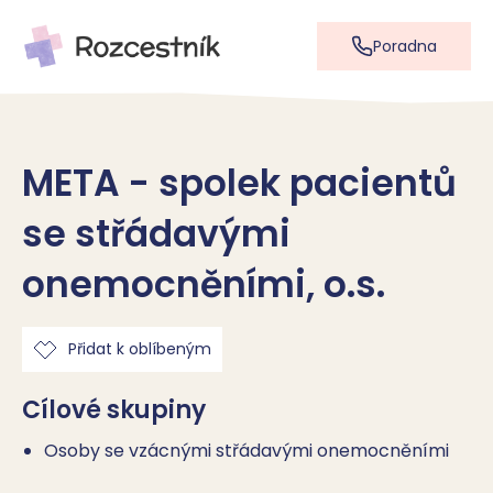
Poradna
META - spolek pacientů
se střádavými
onemocněními, o.s.
Přidat k oblíbeným
Cílové skupiny
Osoby se vzácnými střádavými onemocněními