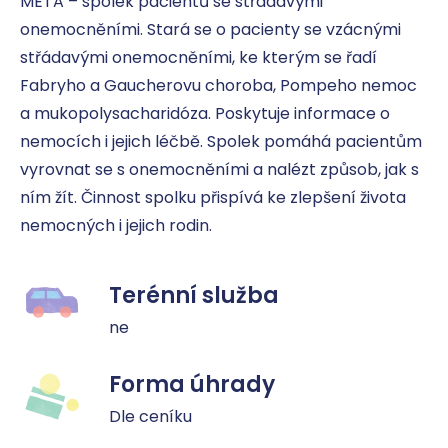
META – spolek pacientů se střádavými 
onemocněními. Stará se o pacienty se vzácnými 
střádavými onemocněními, ke kterým se řadí 
Fabryho a Gaucherovu choroba, Pompeho nemoc 
a mukopolysacharidóza. Poskytuje informace o 
nemocích i jejich léčbě. Spolek pomáhá pacientům 
vyrovnat se s onemocněními a nalézt způsob, jak s 
ním žít. Činnost spolku přispívá ke zlepšení života 
nemocných i jejich rodin.
Terénní služba
ne
Forma úhrady
Dle ceníku