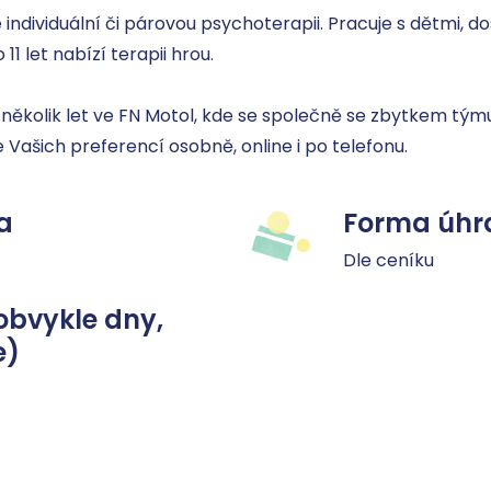
ndividuální či párovou psychoterapii. Pracuje s dětmi, dosp
1 let nabízí terapii hrou. 

ěkolik let ve FN Motol, kde se společně se zbytkem týmu s
 Vašich preferencí osobně, online i po telefonu.
a
Forma úhr
Dle ceníku
obvykle dny,
e)