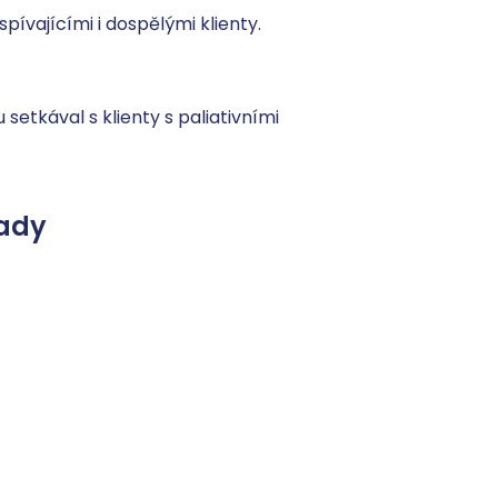
ívajícími i dospělými klienty. 
etkával s klienty s paliativními 
ady