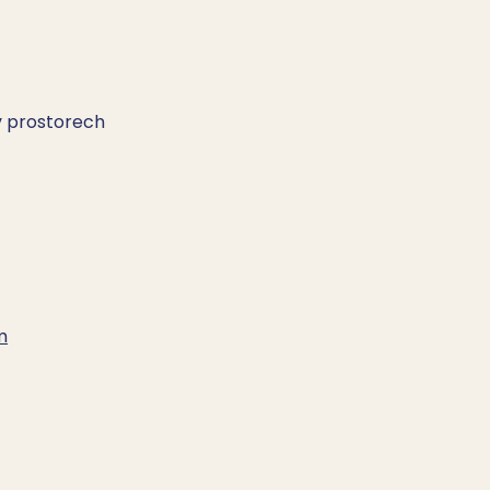
 v prostorech
m