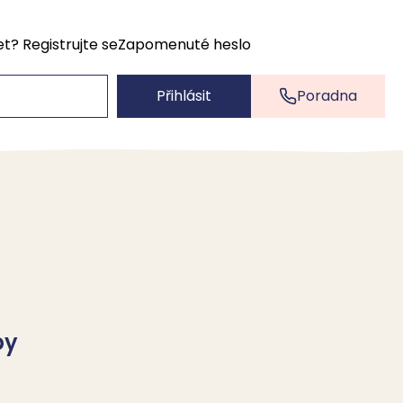
et?
Registrujte se
Zapomenuté heslo
Přihlásit
Poradna
by