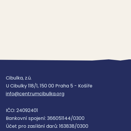
Cibulka, z.ú.
U Cibulky 118/1, 150 00 Praha 5 - Košíře
info@centrumcibulka.org
IČO: 24092401
Bankovní spojení: 366051144/0300
Účet pro zasílání darů: 163838/0300