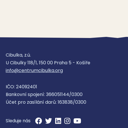
Cibulka, z.ú.
U Cibulky 118/1, 150 00 Praha 5 - Košíře
info@centrumcibulka.org
IČO: 24092401
Bankovní spojení: 366051144/0300
Účet pro zasílání darů: 163838/0300
Sleduje nás