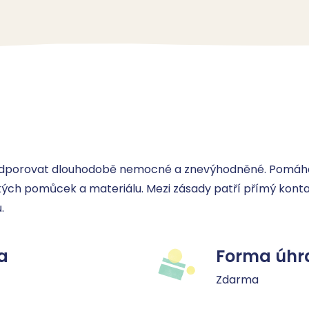
odporovat dlouhodobě nemocné a znevýhodněné. Pomáhá 
ckých pomůcek a materiálu. Mezi zásady patří přímý konta
.
a
Forma úhr
Zdarma