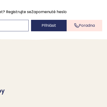
et?
Registrujte se
Zapomenuté heslo
Přihlásit
Poradna
by