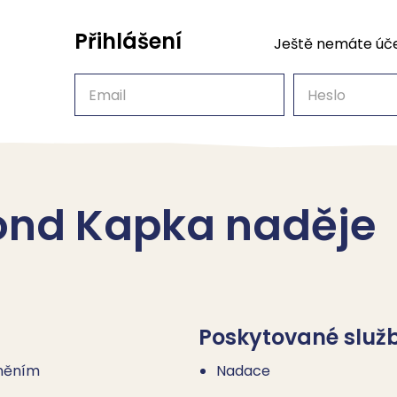
Přihlášení
Ještě nemáte úč
Email
Heslo
ond Kapka naděje
Poskytované služ
dněním
Nadace