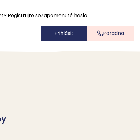
et?
Registrujte se
Zapomenuté heslo
Přihlásit
Poradna
by