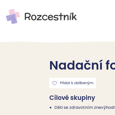
Nadační f
Přidat k oblíbeným
Cílové skupiny
Děti se zdravotním znevýho