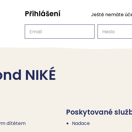
Přihlášení
Ještě nemáte úč
Email
Heslo
ond NIKÉ
Poskytované služ
ným dítětem
Nadace