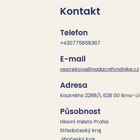
Kontakt
Telefon
+420775858367
E-mail
veprekova@nadacnifondnike.cz
Adresa
Koutného 2268/1, 628 00 Brno-L
Působnost
Hlavní město Praha
Středočeský kraj
Jihočeský kraj