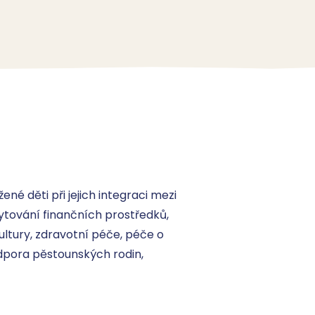
é děti při jejich integraci mezi 
ytování finančních prostředků, 
ltury, zdravotní péče, péče o 
dpora pěstounských rodin, 