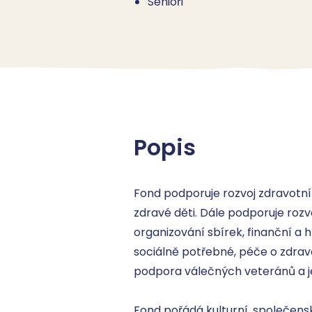
Senioři
Popis
Fond podporuje rozvoj zdravotní p
zdravé děti. Dále podporuje rozv
organizování sbírek, finanční a 
sociálně potřebné, péče o zdrav
podpora válečných veteránů a jeji
Fond pořádá kulturní, společensk