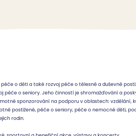
éče o děti a také rozvoj péče o tělesně a duševně postižen
oj péče o seniory. Jeho činností je shromažďování a posk
hmotné sponzorování na podporu v oblastech: vzdělání, ku
otně postižené, péče o seniory, péče o nemocné děti, po
ch rodin. 

é, sportovní a benefiční akce, výstavy a koncerty.