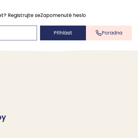
et?
Registrujte se
Zapomenuté heslo
Přihlásit
Poradna
by