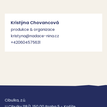
Kristýna Chovancová
produkce & organizace
kristyna@nadace-nina.cz
+420604575631
Cibulka, z.ú.
U Cibulky 118/1, 150 00 Praha 5 - Košíře