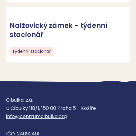
Nalžovický zámek – týdenní
stacionář
Týdenní stacionář
Cibulka, z.ú.
U Cibulky 118/1, 150 00 Praha 5 - Košíře
info@centrumcibulka.org
IČO: 24092401