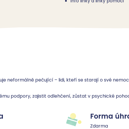
Info linky a linky pomoci
 neformálně pečující – lidi, kteří se starají o své nemoc
mu podpory, zajistit odlehčení, zůstat v psychické pohod
a
Forma úhr
Zdarma