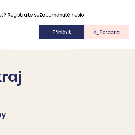
et?
Registrujte se
Zapomenuté heslo
Přihlásit
Poradna
raj
by