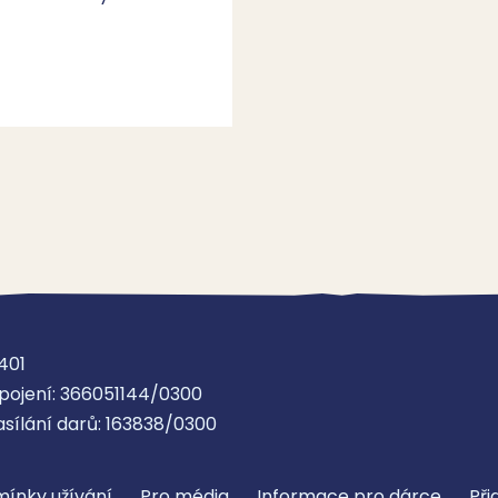
401
pojení: 366051144/0300
asílání darů: 163838/0300
ínky užívání
Pro média
Informace pro dárce
Při