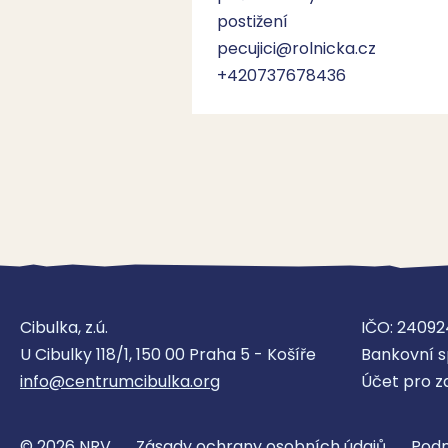
postižení
pecujici@rolnicka.cz
+420737678436
Cibulka, z.ú.
IČO: 24092
U Cibulky 118/1, 150 00 Praha 5 - Košíře
Bankovní s
info@centrumcibulka.org
Účet pro z
© 2026 NRV
Zásady ochrany osobních údajů
Podm