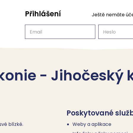
Přihlášení
Ještě nemáte úč
Email
Heslo
onie - Jihočeský k
Poskytované služ
vé blízké.
Weby a aplikace