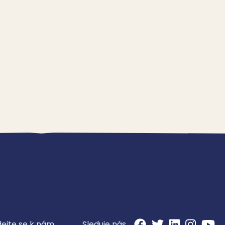
dejte se k nám
Sleduje nás