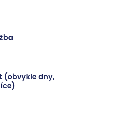
užba
 (obvykle dny,
íce)