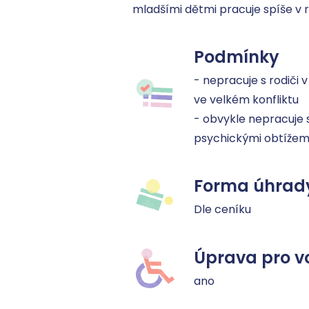
mladšími dětmi pracuje spíše v r
Podmínky
- nepracuje s rodiči 
ve velkém konfliktu

- obvykle nepracuje s 
psychickými obtížem
Forma úhrad
Dle ceníku
Úprava pro v
ano