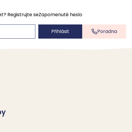
et?
Registrujte se
Zapomenuté heslo
Přihlásit
Poradna
by