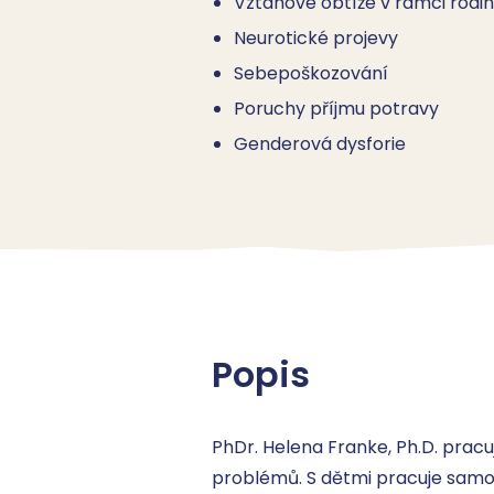
Vztahové obtíže v rámci rodi
Neurotické projevy
Sebepoškozování
Poruchy příjmu potravy
Genderová dysforie
Popis
PhDr. Helena Franke, Ph.D. pracu
problémů. S dětmi pracuje samos