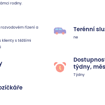
ámci rodiny.
v rozvodovém řízení a 
Terénní sl
ne
klienty s těžšími 
i
Dostupnost
y
týdny, měs
Týdny
ozíčkáře