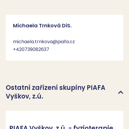
Michaela Trnková DiS.
michaela.trnkova@piafa.cz
+420739082637
Ostatní zařízení skupiny PIAFA
Vyškov, z.ú.
PIAFA Vyškov, z.ú. - fyzioterapie,