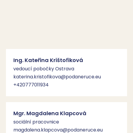
Ing. Kateřina Krištofiková
vedoucí pobočky Ostrava
katerina.kristofikova@podaneruce.eu
+420777011934
Mgr. Magdalena Klapcová
sociální pracovnice
magdalena.klapcova@podaneruce.eu