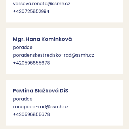
valisova.renata@ssmh.cz
+420725852994
Mgr. Hana Kominková
poradce
poradenskestredisko-rad@ssmh.cz
+420596855678
Pavlína Blažková DiS
poradce
ranapece-rad@ssmh.cz
+420596855678