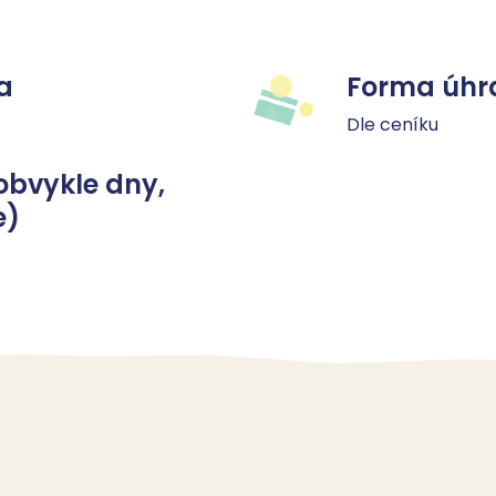
a
Forma úhr
Dle ceníku
obvykle dny,
e)