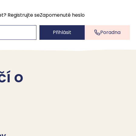
et?
Registrujte se
Zapomenuté heslo
Přihlásit
Poradna
í o
é
by