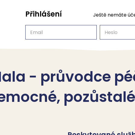
Přihlášení
Ještě nemáte úč
Email
Heslo
ala - průvodce péč
nemocné, pozůstal
Poskytované služ