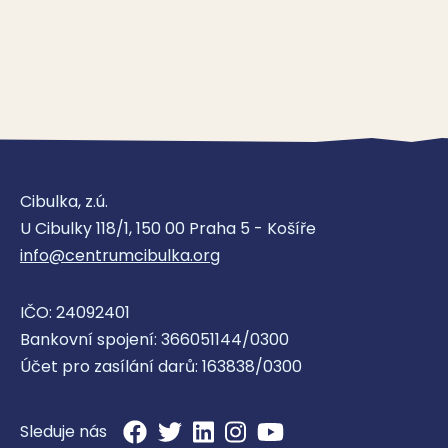
Cibulka, z.ú.
U Cibulky 118/1, 150 00 Praha 5 - Košíře
info@centrumcibulka.org
IČO: 24092401
Bankovní spojení: 366051144/0300
Účet pro zasílání darů: 163838/0300
Sleduje nás