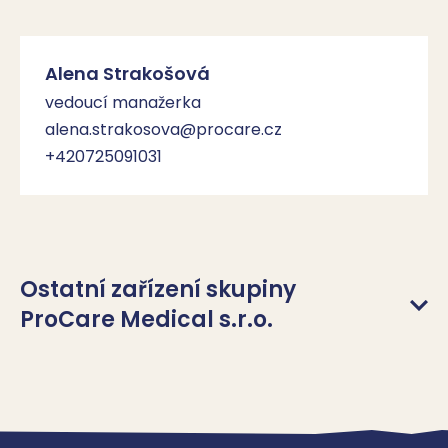
Alena Strakošová
vedoucí manažerka
alena.strakosova@procare.cz
+420725091031
Ostatní zařízení skupiny
ProCare Medical s.r.o.
ProCare Medical s.r.o., Brandýs