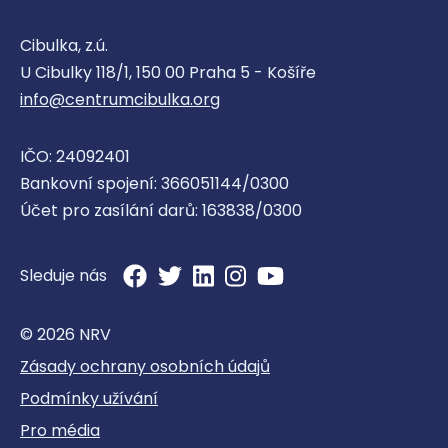
nad Labem
Cibulka, z.ú.
Domácí zdravotní péče
U Cibulky 118/1, 150 00 Praha 5 - Košíře
info@centrumcibulka.org
IČO: 24092401
ProCare Medical s.r.o., Brno
Bankovní spojení: 366051144/0300
Účet pro zasílání darů: 163838/0300
Domácí zdravotní péče
Sleduje nás
© 2026 NRV
ProCare Medical s.r.o., Děčín
Zásady ochrany osobních údajů
Podmínky užívání
Domácí zdravotní péče
Pro média