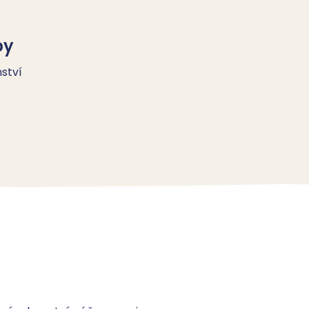
by
ství