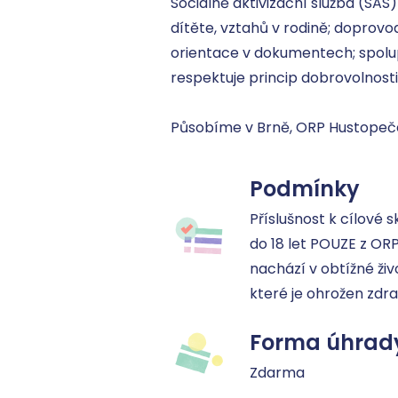
Sociálně aktivizační služba (SAS)
dítěte, vztahů v rodině; doprovod
orientace v dokumentech; spolupr
respektuje princip dobrovolnosti 
Působíme v Brně, ORP Hustopeče
Podmínky
Příslušnost k cílové s
do 18 let POUZE z ORP 
nachází v obtížné živo
které je ohrožen zdra
Forma úhrad
Zdarma