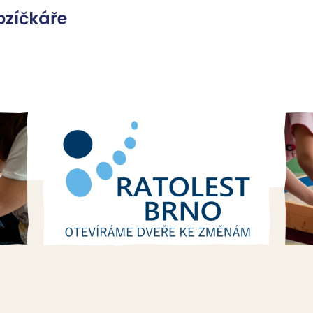
ozíčkáře