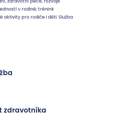
ní, zdravotní péče, rozvoje 
dností v rodině; trénink 
tivity pro rodiče i děti. Služba 
užba
 zdravotníka