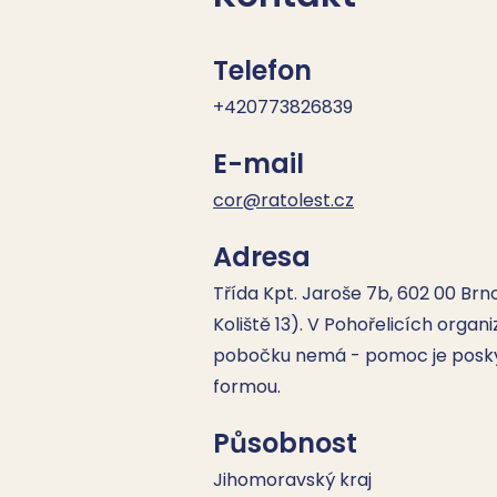
Telefon
+420773826839
E-mail
cor@ratolest.cz
Adresa
Třída Kpt. Jaroše 7b, 602 00 Brno
Koliště 13). V Pohořelicích org
pobočku nemá - pomoc je posk
formou.
Působnost
Jihomoravský kraj