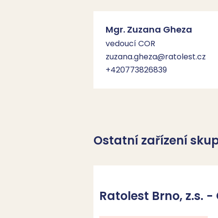
Mgr. Zuzana Gheza
vedoucí COR
zuzana.gheza@ratolest.cz
+420773826839
Ostatní zařízení skup
Ratolest Brno, z.s.