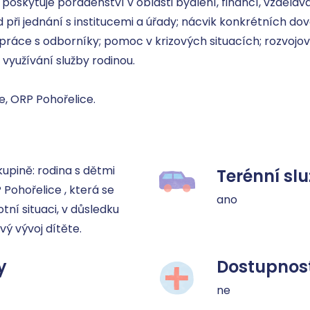
 poskytuje poradenství v oblasti bydlení, financí, vzdělává
 při jednání s institucemi a úřady; nácvik konkrétních dove
áce s odborníky; pomoc v krizových situacích; rozvojové ak
využívání služby rodinou.

, ORP Pohořelice.
kupině: rodina s dětmi 
Terénní sl
Pohořelice , která se 
ano
tní situaci, v důsledku 
vý vývoj dítěte.
y
Dostupnost
ne