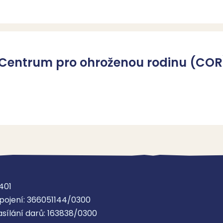
 - Centrum pro ohroženou rodinu (CO
401
pojení: 366051144/0300
asílání darů: 163838/0300