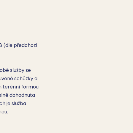
 (dle předchozí 
bě služby se 
vené schůzky a 
m terénní formou 
uálně dohodnuta 
h je služba 
mou.