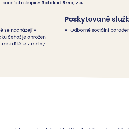
je součástí skupiny
Ratolest Brno, z.s.
Poskytované služ
ré se nacházejí v
Odborné sociální poraden
edku čehož je ohrožen
brání dítěte z rodiny