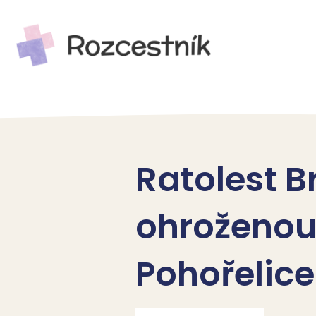
Ratolest B
ohroženou
Pohořelice