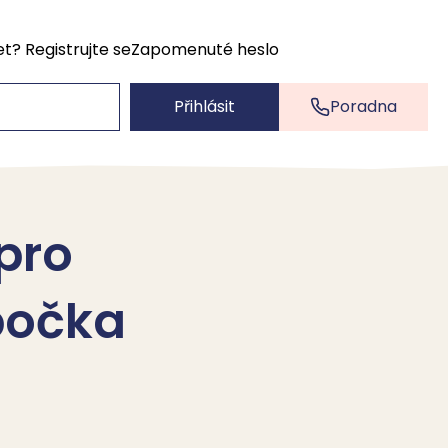
et?
Registrujte se
Zapomenuté heslo
Přihlásit
Poradna
 pro
bočka