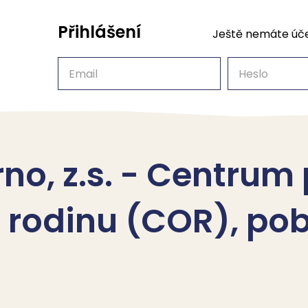
Přihlášení
Ještě nemáte úč
Email
Heslo
rno, z.s. - Centrum
 rodinu (COR), po