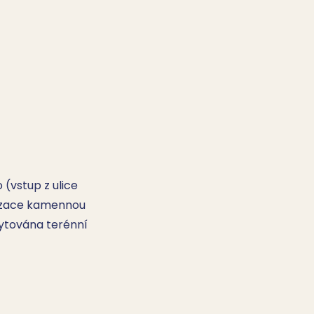
 (vstup z ulice
anizace kamennou
ytována terénní