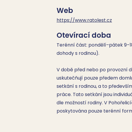
Web
https://www.ratolest.cz
Otevírací doba
Terénní část: pondělí–pátek 9–18
dohody s rodinou).

V době před nebo po provozní do
uskutečňují pouze předem domlu
setkání s rodinou, a to předevší
práce. Tato setkání jsou individ
dle možností rodiny. V Pohořelicíc
poskytována pouze terénní for