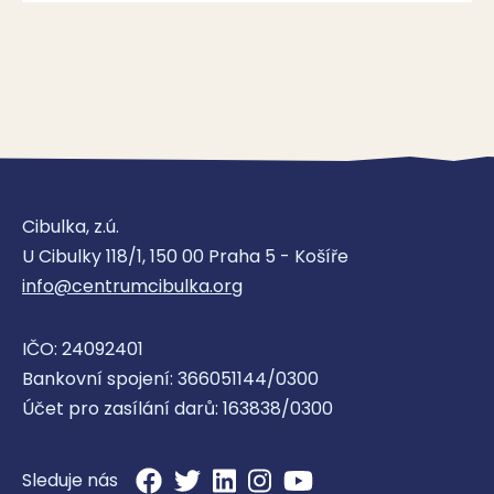
Cibulka, z.ú.
U Cibulky 118/1, 150 00 Praha 5 - Košíře
info@centrumcibulka.org
IČO: 24092401
Bankovní spojení: 366051144/0300
Účet pro zasílání darů: 163838/0300
Sleduje nás