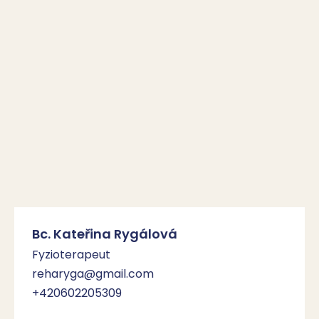
Bc. Kateřina Rygálová
Fyzioterapeut
reharyga@gmail.com
+420602205309