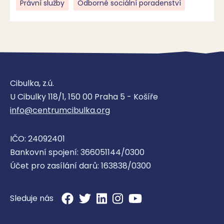
Právní služby
Odborné sociální poradenství
Cibulka, z.ú.
U Cibulky 118/1, 150 00 Praha 5 - Košíře
info@centrumcibulka.org
IČO: 24092401
Bankovní spojení: 366051144/0300
Účet pro zasílání darů: 163838/0300
Sleduje nás