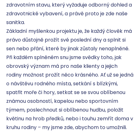
zdravotním stavu, který vyžaduje odborný dohled a 
zdravotnické vybavení, a právě proto je zde naše 
sanitka.

Základní myšlenkou projektu je, že každý člověk má 
právo důstojně prožít své poslední dny a splnit si 
sen nebo přání, které by jinak zůstaly nenaplněné. 
Při každém splněném snu jsme svědky toho, jak 
obrovský význam má pro naše klienty a jejich 
rodiny možnost prožít něco krásného. Ať už se jedná 
o návštěvu rodného místa, setkání s blízkými, 
spatřit moře či hory, setkat se se svou oblíbenou 
známou osobností, kapelou nebo sportovním 
týmem, poslechnout si oblíbenou hudbu, položit 
květinu na hrob předků, nebo i touhu zemřít doma v 
kruhu rodiny – my jsme zde, abychom to umožnili.
