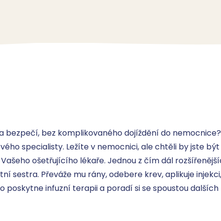
a bezpečí, bez komplikovaného dojíždění do nemocnice? 
ého specialisty. Ležíte v nemocnici, ale chtěli by jste bý
ašeho ošetřujícího lékaře. Jednou z čím dál rozšířenější
í sestra. Převáže mu rány, odebere krev, aplikuje injekci,
poskytne infuzní terapii a poradí si se spoustou dalších