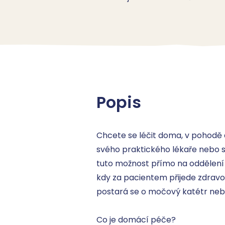
Popis
Chcete se léčit doma, v pohodě 
svého praktického lékaře nebo sv
tuto možnost přímo na oddělení V
kdy za pacientem přijede zdravotn
postará se o močový katétr nebo 
‍Co je domácí péče?
