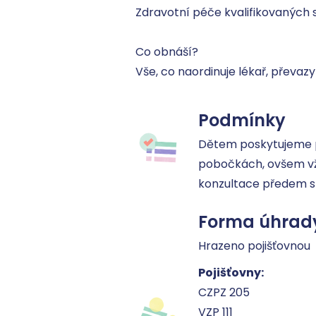
Zdravotní péče kvalifikovaných 
‍Co obnáší?

Vše, co naordinuje lékař, převazy
Podmínky
Dětem poskytujeme p
pobočkách, ovšem vž
konzultace předem s
Forma úhrad
Hrazeno pojišťovnou
Pojišťovny:
CZPZ 205
VZP 111