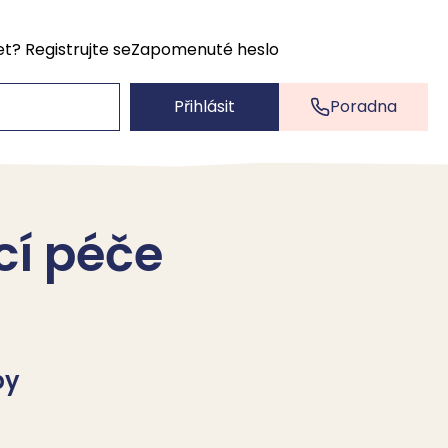
et?
Registrujte se
Zapomenuté heslo
Přihlásit
Poradna
cí péče
by