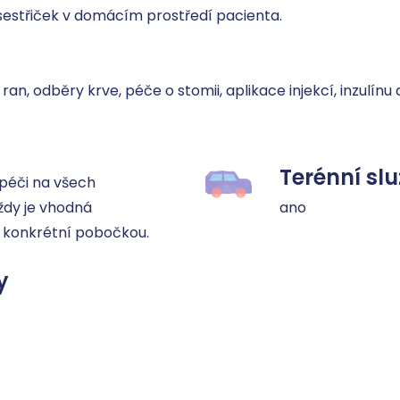
sestřiček v domácím prostředí pacienta.

 ran, odběry krve, péče o stomii, aplikace injekcí, inzulín
Terénní sl
éči na všech 
dy je vhodná 
ano
 konkrétní pobočkou.
y