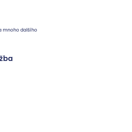
u a mnoho dalšího
užba