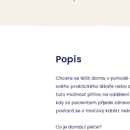
Popis
Chcete se léčit doma, v pohodě 
svého praktického lékaře nebo sv
tuto možnost přímo na oddělení V
kdy za pacientem přijede zdravotn
postará se o močový katétr nebo 
‍Co je domácí péče?
