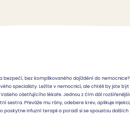
a bezpečí, bez komplikovaného dojíždění do nemocnice? 
ého specialisty. Ležíte v nemocnici, ale chtěli by jste bý
ašeho ošetřujícího lékaře. Jednou z čím dál rozšířenější
í sestra. Převáže mu rány, odebere krev, aplikuje injekci,
poskytne infuzní terapii a poradí si se spoustou dalších