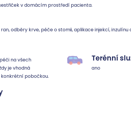
sestřiček v domácím prostředí pacienta.

 ran, odběry krve, péče o stomii, aplikace injekcí, inzulín
Terénní sl
éči na všech 
dy je vhodná 
ano
 konkrétní pobočkou.
y