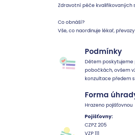
Zdravotní péče kvalifikovaných 
‍Co obnáší?

Vše, co naordinuje lékař, převazy
Podmínky
Dětem poskytujeme p
pobočkách, ovšem vž
konzultace předem s
Forma úhrad
Hrazeno pojišťovnou
Pojišťovny:
CZPZ 205
VZP 111