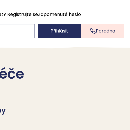
et?
Registrujte se
Zapomenuté heslo
Přihlásit
Poradna
péče
by