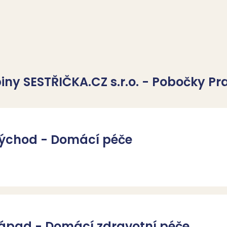
piny SESTŘIČKA.CZ s.r.o. - Pobočky P
východ - Domácí péče
západ - Domácí zdravotní péče