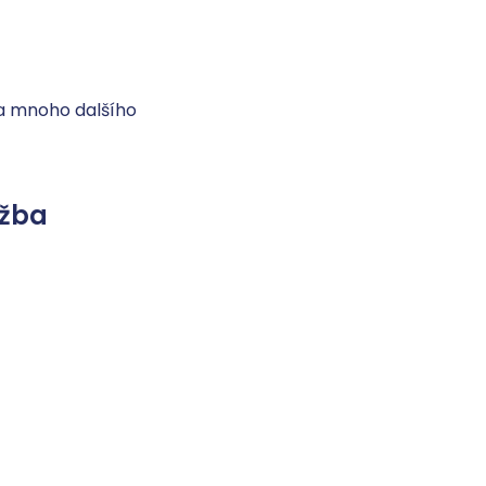
u a mnoho dalšího
užba