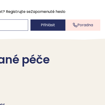
et?
Registrujte se
Zapomenuté heslo
Přihlásit
Poradna
rané péče
by