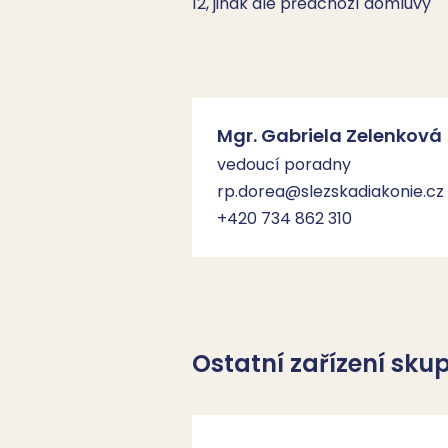
12, jinak dle předchozí domluvy
Mgr. Gabriela Zelenková
vedoucí poradny
rp.dorea@slezskadiakonie.cz
+420 734 862 310
Ostatní zařízení sku