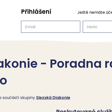
Přihlášení
Ještě nemáte úč
Email
Heslo
akonie - Poradna 
no
je součástí skupiny
Slezská Diakonie
Poskytované služ