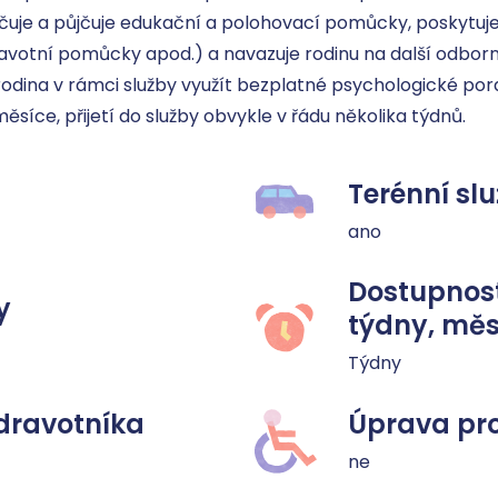
uje a půjčuje edukační a polohovací pomůcky, poskytuje 
otní pomůcky apod.) a navazuje rodinu na další odborník
odina v rámci služby využít bezplatné psychologické pora
měsíce, přijetí do služby obvykle v řádu několika týdnů.
Terénní sl
ano
Dostupnost
y
týdny, měs
Týdny
dravotníka
Úprava pro
ne