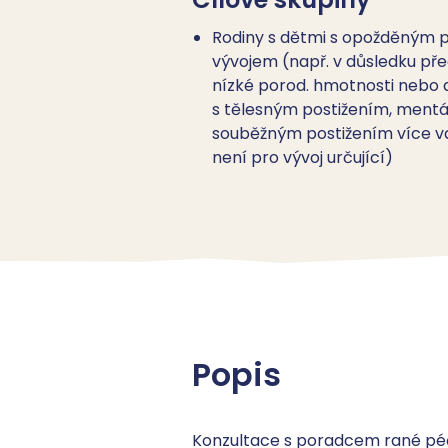
Rodiny s dětmi s opožděným
vývojem (např. v důsledku př
nízké porod. hmotnosti nebo
s tělesným postižením, mentá
souběžným postižením více v
není pro vývoj určující)
Popis
Konzultace s poradcem rané péče