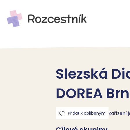
Slezská Di
DOREA Br
Zařízení 
Přidat k oblíbeným
Cílové skupiny