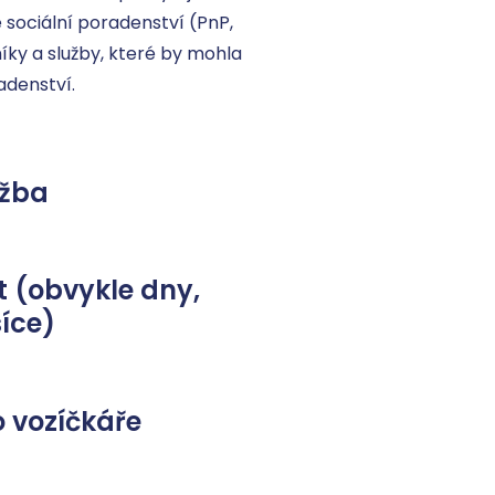
sociální poradenství (PnP, 
y a služby, které by mohla 
denství. 

užba
 (obvykle dny,
íce)
 vozíčkáře