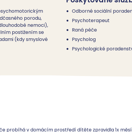
 psychomotorickým
Odborné sociální poraden
edčasného porodu,
Psychoterapeut
 dlouhodobé nemoci),
Raná péče
lním postižením se
adami (kdy smyslové
Psycholog
Psychologické poradenst
 probíhá v domácím prostředí dítěte zpravidla 1x měsíč