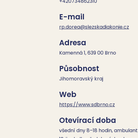
+420734862310
E-mail
rp.dorea@slezskadiakonie.cz
Adresa
Kamenná 1, 639 00 Brno
Působnost
Jihomoravský kraj
Web
https://www.sdbrno.cz
Otevírací doba
všední dny 8–18 hodin, ambulantn