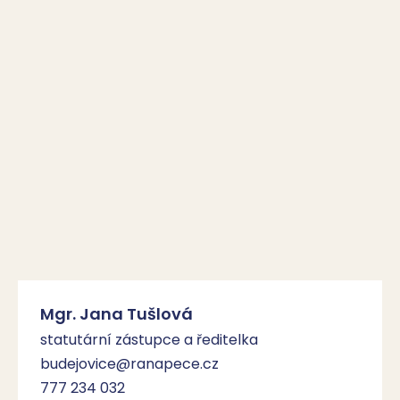
Mgr. Jana Tušlová
statutární zástupce a ředitelka
budejovice@ranapece.cz
777 234 032